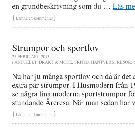
en grundbeskrivning som du …
Läs m
{
}
Lämna en kommentar
Strumpor och sportlov
25 FEBRUARI, 2013
i
AKTUELLT
,
DRÄKT & MODE
,
FRITID
,
HANTVERK
,
RESOR
,
Nu har ju många sportlov och då är det 
extra par strumpor. I Husmodern från 1
se några fina moderna sportstrumpor fö
stundande Åreresa. När man sedan har 
{
}
Lämna en kommentar