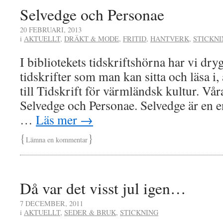
Selvedge och Personae
20 FEBRUARI, 2013
i
AKTUELLT
,
DRÄKT & MODE
,
FRITID
,
HANTVERK
,
STICKNI
I bibliotekets tidskriftshörna har vi dry
tidskrifter som man kan sitta och läsa i,
till Tidskrift för värmländsk kultur. Våra
Selvedge och Personae. Selvedge är en e
…
Läs mer
→
{
}
Lämna en kommentar
Då var det visst jul igen…
7 DECEMBER, 2011
i
AKTUELLT
,
SEDER & BRUK
,
STICKNING