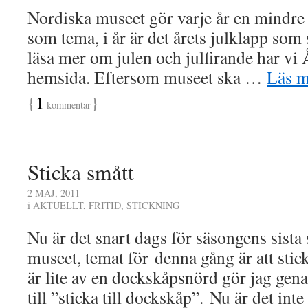
Nordiska museet gör varje år en mindre 
som tema, i år är det årets julklapp som s
läsa mer om julen och julfirande har vi
hemsida. Eftersom museet ska …
Läs 
{
1
}
kommentar
Sticka smått
2 MAJ, 2011
i
AKTUELLT
,
FRITID
,
STICKNING
Nu är det snart dags för säsongens sista 
museet, temat för denna gång är att stic
är lite av en dockskåpsnörd gör jag gen
till ”sticka till dockskåp”. Nu är det in