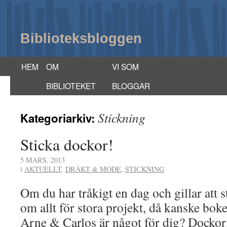
Biblioteksbloggen
HEM
OM
VI SOM
BIBLIOTEKET
BLOGGAR
Stickning
Kategoriarkiv:
Sticka dockor!
5 MARS, 2013
i
AKTUELLT
,
DRÄKT & MODE
,
STICKNING
Om du har tråkigt en dag och gillar att s
om allt för stora projekt, då kanske bok
Arne & Carlos är något för dig? Dockor