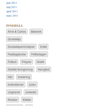
juni 2011
maj 2011
april 2011
mars 2011
INNEHÅLL
Arne & Carlos
Bakverk
Dockskåp
Dockskåpsminiatyrer
Dräkt
Fastlagsbullar
Fettisdagen
Fotboll
Frisyrer
Grafik
Grafisk formgivning
Herrgård
Hår
Inredning
Instruktioner
Julen
Julgranar
Julseder
Klockor
Kläder