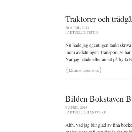
Traktorer och trädgå
26 APRIL, 2013
i
AKTUELLT
,
FRITID
Nu hade jag egentligen tänkt skriva
inom avdelningen Transport, vi har 
När jag letade efter annat på hyll
{
}
Lämna en kommentar
Bilden Bokstaven 
9 APRIL, 2013
i
AKTUELLT
,
HANTVERK
Ahh, vad jag blir glad av fina böc
spelar ingen roll, trevligt är det at