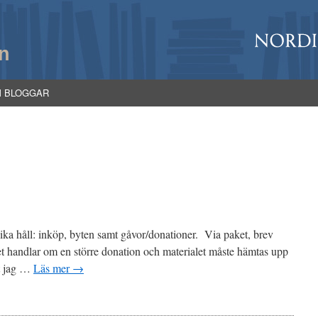
n
M BLOGGAR
ika håll: inköp, byten samt gåvor/donationer. Via paket, brev
det handlar om en större donation och materialet måste hämtas upp
tt jag …
Läs mer
→