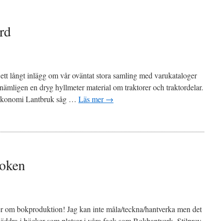
rd
 ett långt inlägg om vår oväntat stora samling med varukataloger
nämligen en dryg hyllmeter material om traktorer och traktordelar.
a Ekonomi Lantbruk såg …
Läs mer
→
Boken
ker om bokproduktion! Jag kan inte måla/teckna/hantverka men det
t bläddra i böcker som platsar i våra fack som Bokhantverk, Stilprov