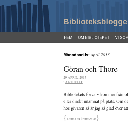
Biblioteksblogge
HEM
OM BIBLIOTEKET
VI SO
april 2013
Månadsarkiv:
Göran och Thore
29 APRIL, 2013
i
AKTUELLT
Bibliotekets förvärv kommer från ol
eller direkt inlämnat på plats. Om 
hos givaren så är jag så glad över a
{
}
Lämna en kommentar