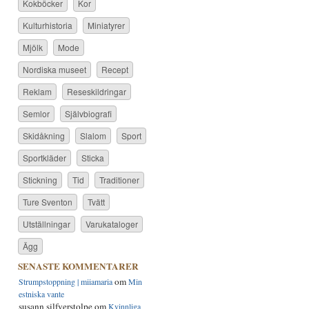
Kokböcker
Kor
Kulturhistoria
Miniatyrer
Mjölk
Mode
Nordiska museet
Recept
Reklam
Reseskildringar
Semlor
Självbiografi
Skidåkning
Slalom
Sport
Sportkläder
Sticka
Stickning
Tid
Traditioner
Ture Sventon
Tvätt
Utställningar
Varukataloger
Ägg
SENASTE KOMMENTARER
om
Strumpstoppning | miiamaria
Min
estniska vante
susann silfverstolpe
om
Kvinnliga