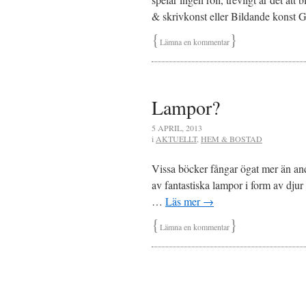
& skrivkonst eller Bildande konst
{
}
Lämna en kommentar
Lampor?
5 APRIL, 2013
i
AKTUELLT
,
HEM & BOSTAD
Vissa böcker fångar ögat mer än an
av fantastiska lampor i form av djur
…
Läs mer
→
{
}
Lämna en kommentar