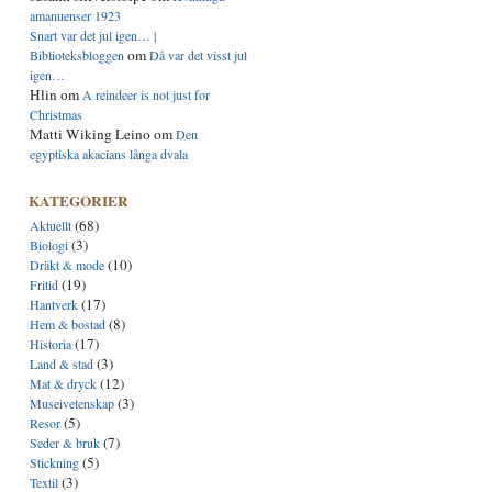
amanuenser 1923
Snart var det jul igen… |
om
Biblioteksbloggen
Då var det visst jul
igen…
Hlin
om
A reindeer is not just for
Christmas
Matti Wiking Leino
om
Den
egyptiska akacians långa dvala
KATEGORIER
(68)
Aktuellt
(3)
Biologi
(10)
Dräkt & mode
(19)
Fritid
(17)
Hantverk
(8)
Hem & bostad
(17)
Historia
(3)
Land & stad
(12)
Mat & dryck
(3)
Museivetenskap
(5)
Resor
(7)
Seder & bruk
(5)
Stickning
(3)
Textil