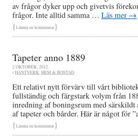
av frågor dyker upp och givetvis förek
frågor. Inte alltid samma …
Läs mer
→
{
}
Lämna en kommentar
Tapeter anno 1889
2 OKTOBER, 2012
i
HANTVERK
,
HEM & BOSTAD
Ett relativt nytt förvärv till vårt biblio
fullständig och färgstark volym från 1
inredning af boningsrum med särskildt a
af tapeter och bårder. Här är något för 
{
}
Lämna en kommentar