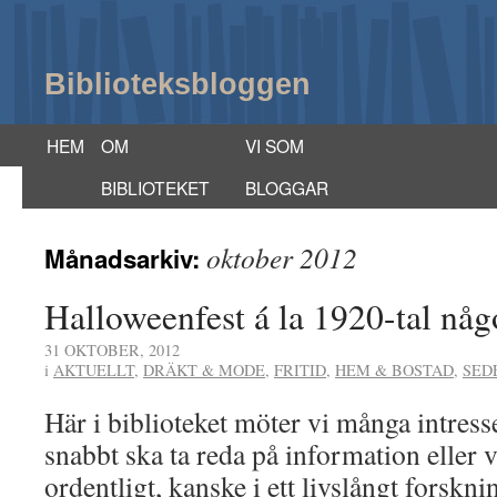
Biblioteksbloggen
HEM
OM
VI SOM
BIBLIOTEKET
BLOGGAR
oktober 2012
Månadsarkiv:
Halloweenfest á la 1920-tal nå
31 OKTOBER, 2012
i
AKTUELLT
,
DRÄKT & MODE
,
FRITID
,
HEM & BOSTAD
,
SED
Här i biblioteket möter vi många intres
snabbt ska ta reda på information eller v
ordentligt, kanske i ett livslångt forskni