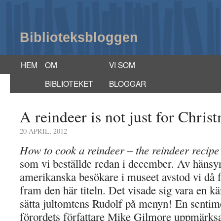
Biblioteksbloggen
HEM
OM
VI SOM
BIBLIOTEKET
BLOGGAR
A reindeer is not just for Chris
20 APRIL, 2012
How to cook a reindeer
– the reindeer recipe
som vi beställde redan i december. Av hänsyn 
amerikanska besökare i museet avstod vi då för 
fram den här titeln. Det visade sig vara en kän
sätta jultomtens Rudolf på menyn! En sentim
förordets författare Mike Gilmore uppmärksa