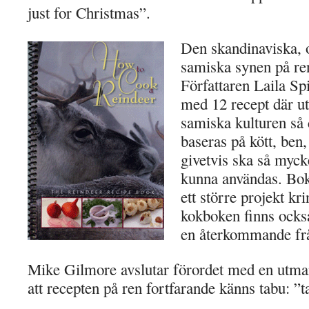
just for Christmas”.
Den skandinaviska, o
samiska synen på ren
Författaren Laila Sp
med 12 recept där ut
samiska kulturen så 
baseras på kött, ben,
givetvis ska så myck
kunna användas. Bok
ett större projekt kr
kokboken finns också
en återkommande fråg
Mike Gilmore avslutar förordet med en utman
att recepten på ren fortfarande känns tabu: ”ta