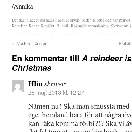
/Annika
Det här inlägget postades i
Mat & dryck
,
Seder & bruk
och har märkts 
Reindeer
,
Renar
,
Renkött
,
Rudolf
. Bokmärk
permalänken
. Skrivet av
A
←
Vackra mönster
Bibliot
En kommentar till
A reindeer is
Christmas
Hlin
skriver:
28 maj, 2013 kl. 12:27
Nämen nu! Ska man smussla med sin
eget hemland bara för att några ö
kan råka komma förbi?!? Ska vi ä
det faktum at tomten kör bock – o