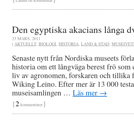
Lämna en kommentar
Den egyptiska akacians långa d
23 MARS, 2011
i
AKTUELLT
,
BIOLOGI
,
HISTORIA
,
LAND & STAD
,
MUSEIVET
Senaste nytt från Nordiska museets förla
historia om ett långväga berest frö som e
liv av agronomen, forskaren och tillika 
Wiking Leino. Efter mer är 13 000 testa
museisamlingen …
Läs mer
→
{
2
}
kommentarer