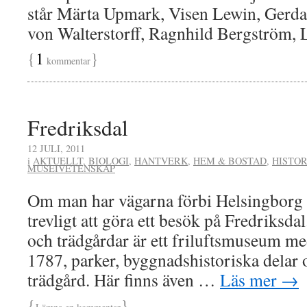
står Märta Upmark, Visen Lewin, Gerd
von Walterstorff, Ragnhild Bergström,
{
1
}
kommentar
Fredriksdal
12 JULI, 2011
i
AKTUELLT
,
BIOLOGI
,
HANTVERK
,
HEM & BOSTAD
,
HISTOR
MUSEIVETENSKAP
Om man har vägarna förbi Helsingborg 
trevligt att göra ett besök på Fredriksda
och trädgårdar är ett friluftsmuseum me
1787, parker, byggnadshistoriska delar 
trädgård. Här finns även …
Läs mer
→
{
}