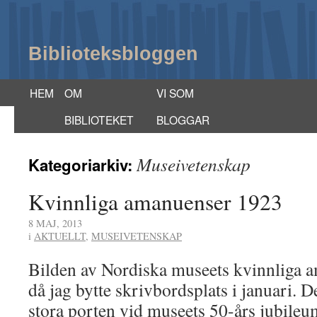
Biblioteksbloggen
HEM
OM
VI SOM
BIBLIOTEKET
BLOGGAR
Museivetenskap
Kategoriarkiv:
Kvinnliga amanuenser 1923
8 MAJ, 2013
i
AKTUELLT
,
MUSEIVETENSKAP
Bilden av Nordiska museets kvinnliga 
då jag bytte skrivbordsplats i januari. D
stora porten vid museets 50-års jubileu