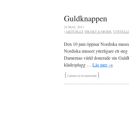
Guldknappen
24 MAJ, 2011
i
AKTUELLT
,
DRÄKT & MODE
,
UTSTÄLL
Den 10 juni öppnar Nordiska musee
Nordiska museet ytterligare ett steg 
Damernas värld donerade sin Guldkn
klädesplagg …
Läs mer
→
{
}
Lämna en kommentar