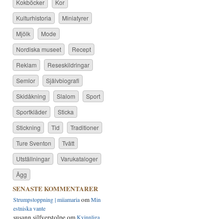
Kokböcker
Kor
Kulturhistoria
Miniatyrer
Mjölk
Mode
Nordiska museet
Recept
Reklam
Reseskildringar
Semlor
Självbiografi
Skidåkning
Slalom
Sport
Sportkläder
Sticka
Stickning
Tid
Traditioner
Ture Sventon
Tvätt
Utställningar
Varukataloger
Ägg
SENASTE KOMMENTARER
om
Strumpstoppning | miiamaria
Min
estniska vante
susann silfverstolpe
om
Kvinnliga