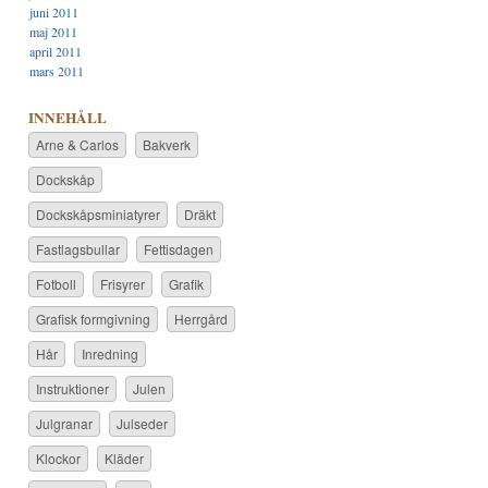
juni 2011
maj 2011
april 2011
mars 2011
INNEHÅLL
Arne & Carlos
Bakverk
Dockskåp
Dockskåpsminiatyrer
Dräkt
Fastlagsbullar
Fettisdagen
Fotboll
Frisyrer
Grafik
Grafisk formgivning
Herrgård
Hår
Inredning
Instruktioner
Julen
Julgranar
Julseder
Klockor
Kläder