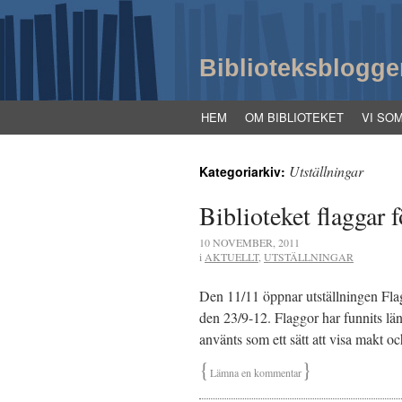
Biblioteksblogge
HEM
OM BIBLIOTEKET
VI SO
Utställningar
Kategoriarkiv:
Biblioteket flaggar f
10 NOVEMBER, 2011
i
AKTUELLT
,
UTSTÄLLNINGAR
Den 11/11 öppnar utställningen Fla
den 23/9-12. Flaggor har funnits län
använts som ett sätt att visa makt o
{
}
Lämna en kommentar