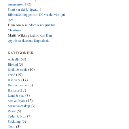
amanuenser 1923
Snart var det jul igen… |
om
Biblioteksbloggen
Då var det visst jul
igen…
Hlin
om
A reindeer is not just for
Christmas
Matti Wiking Leino
om
Den
egyptiska akacians långa dvala
KATEGORIER
(68)
Aktuellt
(3)
Biologi
(10)
Dräkt & mode
(19)
Fritid
(17)
Hantverk
(8)
Hem & bostad
(17)
Historia
(3)
Land & stad
(12)
Mat & dryck
(3)
Museivetenskap
(5)
Resor
(7)
Seder & bruk
(5)
Stickning
(3)
Textil