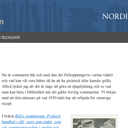
n
M BLOGGAR
Nu är
sommaren här och med den det förhoppningsvis varma vädret
och vad kan väl vara bättre då än att ha picknick eller kanske grilla.
Alltså tycker jag att det är dags att göra en djupdykning och se vad
man kan hitta i biblioteket när det gäller trevlig sommarmat. Vi börjar
med att titta närmare på vad 1930-talet har att erbjuda för smarriga
recept.
I boken
Billig sommarmat. Praktisk
handbok i allt, stort som smått, som
rör sommarmatsedeln i staden och