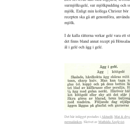
surmjölksgelé, sur mjölkpudding och su
mjölk. Enligt min kollega Christer bö
recepten ska gå att genomföra, använda
mjölk.
I de kalla rätterna verkar gelé vara ett s
det finns bland annat recept på Hönsala
ål i gelé och ägg i gelé.
Det här inlägget postades i
Aktuellt
,
Mat & dry
permalänken
. Skrivet av
Mathilda Ängkvist
.