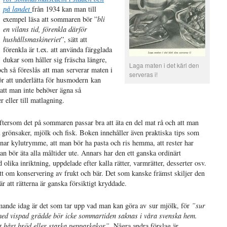
på landet
från 1934 kan man till
exempel läsa att sommaren bör ”
bli
en vilans tid, förenkla därför
hushållsmaskineriet
”, sätt att
förenkla är t.ex. att använda färgglada
dukar som håller sig fräscha längre,
Laga maten i det kärl den
och så föreslås att man serverar maten i
serveras i!
ör att underlätta för husmodern kan
att man inte behöver ägna så
eller till matlagning.
 eftersom det på sommaren passar bra att äta en del mat rå och att man
 grönsaker, mjölk och fisk. Boken innehåller även praktiska tips som
ar kylutrymme, att man bör ha pasta och ris hemma, att rester har
 bör äta alla måltider ute. Annars har den ett ganska ordinärt
olika inriktning, uppdelade efter kalla rätter, varmrätter, desserter osv.
nitt om konservering av frukt och bär. Det som kanske främst skiljer den
 att rätterna är ganska försiktigt kryddade.
mande idag är det som tar upp vad man kan göra av sur mjölk, för
”sur
 med vispad grädde bör icke sommartiden saknas i våra svenska hem.
t hårt bröd eller starka pepparkakor”.
Några
andra
förslag är