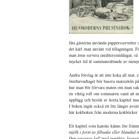
låta gästerna använda pappersservetter 
det kärl man använt vid tillagningen. F
man även servera enrättersmiddagar, så 
mycket tid åt sammansättande av menyer 
Andra förslag är att inte koka all mat,
överhuvudtaget bör basera matsedeln på
hur man bör förvara maten om man sakn
en viktig roll om sommaren samt att man
upplägg och består av korta kapitel med 
I boken ingår också ett lite längre avs
här kokboken från moderna kokböcker är
Ett kapitel som kanske känns lite främ
mjölk i form av filbunke eller blandad
Den serveras kall med ingefära, krossa