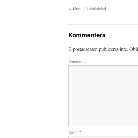
←
Mode på biblioteket
Kommentera
E-postadressen publiceras inte.
Obli
Kommentar
Namn
*