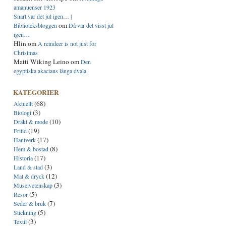
amanuenser 1923
Snart var det jul igen… |
om
Biblioteksbloggen
Då var det visst jul
igen…
Hlin
om
A reindeer is not just for
Christmas
Matti Wiking Leino
om
Den
egyptiska akacians långa dvala
KATEGORIER
(68)
Aktuellt
(3)
Biologi
(10)
Dräkt & mode
(19)
Fritid
(17)
Hantverk
(8)
Hem & bostad
(17)
Historia
(3)
Land & stad
(12)
Mat & dryck
(3)
Museivetenskap
(5)
Resor
(7)
Seder & bruk
(5)
Stickning
(3)
Textil