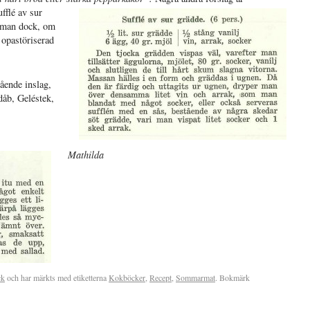
fflé av sur
r man dock, om
 opastöriserad
tående inslag,
dåb, Geléstek,
Mathilda
ck
och har märkts med etiketterna
Kokböcker
,
Recept
,
Sommarmat
. Bokmärk