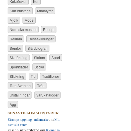
Kokböcker
Kor
Kulturhistoria
Miniatyrer
Mjölk
Mode
Nordiska museet
Recept
Reklam
Reseskildringar
Semlor
Självbiografi
Skidåkning
Slalom
Sport
Sportkläder
Sticka
Stickning
Tid
Traditioner
Ture Sventon
Tvätt
Utställningar
Varukataloger
Ägg
SENASTE KOMMENTARER
om
Strumpstoppning | miiamaria
Min
estniska vante
susann silfverstolpe
om
Kvinnliga