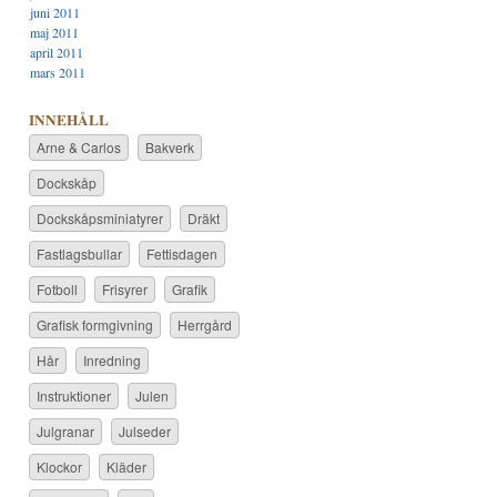
juni 2011
maj 2011
april 2011
mars 2011
INNEHÅLL
Arne & Carlos
Bakverk
Dockskåp
Dockskåpsminiatyrer
Dräkt
Fastlagsbullar
Fettisdagen
Fotboll
Frisyrer
Grafik
Grafisk formgivning
Herrgård
Hår
Inredning
Instruktioner
Julen
Julgranar
Julseder
Klockor
Kläder