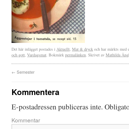
Det här inlägget postades i
Aktuellt
,
Mat & dryck
och har märkts med e
och gott
,
Vardagsmat
. Bokmärk
permalänken
. Skrivet av
Mathilda Äng
←
Semester
Kommentera
E-postadressen publiceras inte.
Obligato
Kommentar