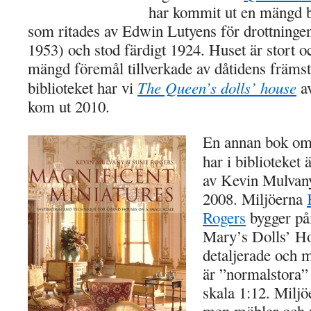
har kommit ut en mängd 
som ritades av Edwin Lutyens för drottning
1953) och stod färdigt 1924. Huset är stort 
mängd föremål tillverkade av dåtidens främst
The Queen’s dolls’ house
biblioteket har vi
a
kom ut 2010.
En annan bok om
har i biblioteket 
av Kevin Mulvan
2008. Miljöerna
Rogers
bygger på
Mary’s Dolls’ Hou
detaljerade och m
är ”normalstora”
skala 1:12. Miljö