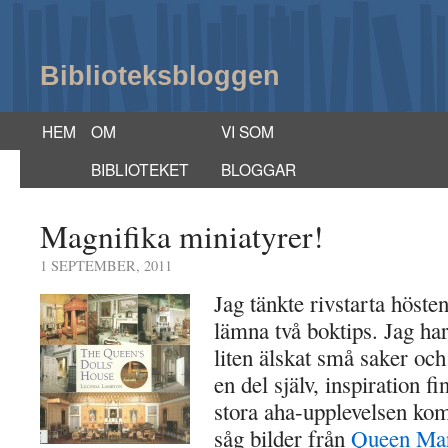
Biblioteksbloggen
HEM
OM
VI SOM
BIBLIOTEKET
BLOGGAR
Magnifika miniatyrer!
1 SEPTEMBER, 2011
Jag tänkte rivstarta höst
lämna två boktips. Jag har
liten älskat små saker och
en del själv, inspiration f
stora aha-upplevelsen kom
såg bilder från
Queen Mar