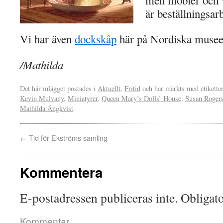
men möbler och v
är beställningsar
Vi har även
dockskåp
här på Nordiska musee
/Mathilda
Det här inlägget postades i
Aktuellt
,
Fritid
och har märkts med etikette
Kevin Mulvany
,
Miniatyrer
,
Queen Mary’s Dolls’ House
,
Susan Roger
Mathilda Ängkvist
.
←
Tid för Ekströms samling
Kommentera
E-postadressen publiceras inte.
Obligato
Kommentar