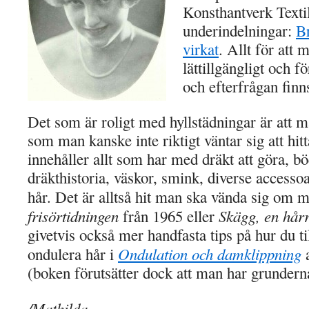
Konsthantverk Textil
underindelningar:
B
virkat
. Allt för att 
lättillgängligt och fö
och efterfrågan finn
Det som är roligt med hyllstädningar är att ma
som man kanske inte riktigt väntar sig att hit
innehåller allt som har med dräkt att göra, 
dräkthistoria, väskor, smink, diverse access
hår. Det är alltså hit man ska vända sig om m
frisörtidningen
Skägg, en hår
från 1965 eller
givetvis också mer handfasta tips på hur du ti
Ondulation och damklippning
ondulera hår i
a
(boken förutsätter dock att man har grunderna
/Mathilda