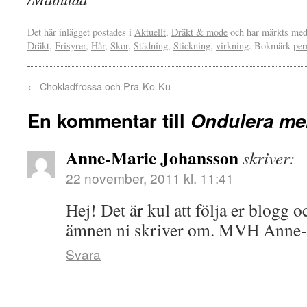
Det här inlägget postades i
Aktuellt
,
Dräkt & mode
och har märkts med
Dräkt
,
Frisyrer
,
Hår
,
Skor
,
Städning
,
Stickning
,
virkning
. Bokmärk
per
←
Chokladfrossa och Pra-Ko-Ku
En kommentar till
Ondulera me
Anne-Marie Johansson
skriver:
22 november, 2011 kl. 11:41
Hej! Det är kul att följa er blogg o
ämnen ni skriver om. MVH Anne
Svara