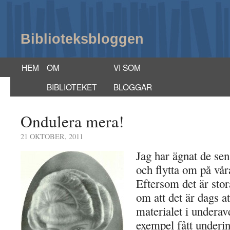
Biblioteksbloggen
HEM
OM
VI SOM
BIBLIOTEKET
BLOGGAR
Ondulera mera!
21 OKTOBER, 2011
Jag har ägnat de sena
och flytta om på vår
Eftersom det är stor
om att det är dags at
materialet i underavd
exempel fått underi