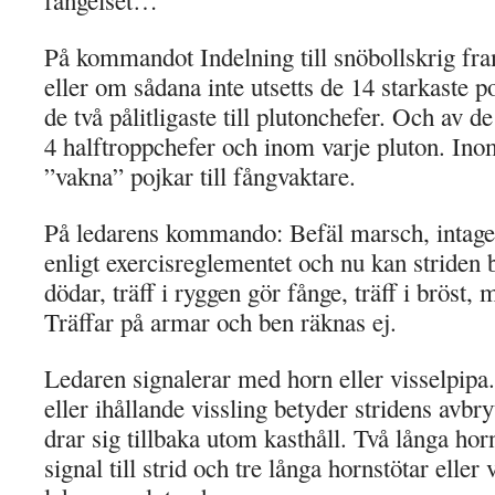
fängelset…
På kommandot Indelning till snöbollskrig f
eller om sådana inte utsetts de 14 starkaste p
de två pålitligaste till plutonchefer. Och av d
4 halftroppchefer och inom varje pluton. Inom
”vakna” pojkar till fångvaktare.
På ledarens kommando: Befäl marsch, intager 
enligt exercisreglementet och nu kan striden b
dödar, träff i ryggen gör fånge, träff i bröst, 
Träffar på armar och ben räknas ej.
Ledaren signalerar med horn eller visselpipa.
eller ihållande vissling betyder stridens avb
drar sig tillbaka utom kasthåll. Två långa horn
signal till strid och tre långa hornstötar eller 