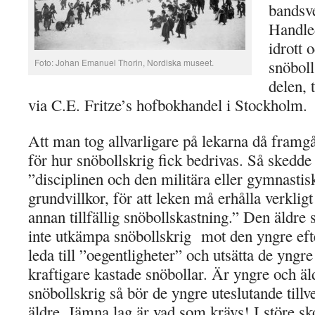
bandsve
Handled
idrott 
Foto: Johan Emanuel Thorin, Nordiska museet.
snöboll
delen, 
via C.E. Fritze’s hofbokhandel i Stockholm.
Att man tog allvarligare på lekarna då framgår
för hur snöbollskrig fick bedrivas. Så skedde 
”disciplinen och den militära eller gymnastis
grundvillkor, för att leken må erhålla verkligt
annan tillfällig snöbollskastning.” Den äldre
inte utkämpa snöbollskrig mot den yngre eft
leda till ”oegentligheter” och utsätta de yngr
kraftigare kastade snöbollar. Är yngre och ä
snöbollskrig så bör de yngre uteslutande till
äldre. Jämna lag är vad som krävs! I störe sk