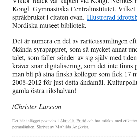
Viktor Balck var kapten vid Kongl. Nerikes 
Kongl. Gymnastiska Centralinstitutet. Vilke
språkbruket i citaten ovan.
Illustrerad idrotts
Nordiska museet bibliotek.
Det är numera en del av raritetssamlingen eft
ökända syrapappret, som så mycket annat und
talet, som faller sönder av sig själv med tide
kräver snar digitalisering, som det inte finns
man bli på sina finska kollegor som fick 17 
2008-2012 för just detta ändamål. Kulturpoli
gamla östra rikshalvan!
Christer Larsson
/
Det här inlägget postades i
Aktuellt
,
Fritid
och har märkts med etikette
permalänken
. Skrivet av
Mathilda Ängkvist
.