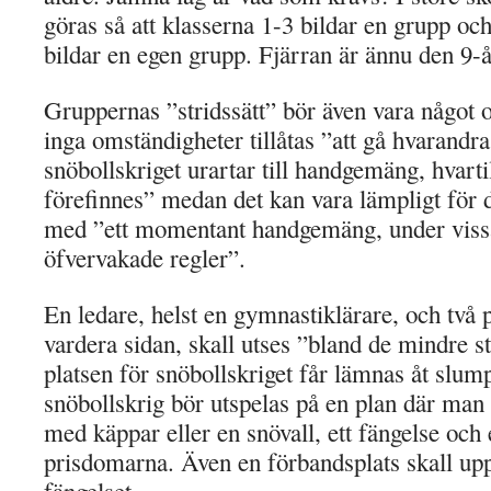
göras så att klasserna 1-3 bildar en grupp oc
bildar en egen grupp. Fjärran är ännu den 9-
Gruppernas ”stridssätt” bör även vara något 
inga omständigheter tillåtas ”att gå hvarandra 
snöbollskriget urartar till handgemäng, hvartill
förefinnes” medan det kan vara lämpligt för
med ”ett momentant handgemäng, under vissa
öfvervakade regler”.
En ledare, helst en gymnastiklärare, och två 
vardera sidan, skall utses ”bland de mindre st
platsen för snöbollskriget får lämnas åt slum
snöbollskrig bör utspelas på en plan där man
med käppar eller en snövall, ett fängelse och
prisdomarna. Även en förbandsplats skall upp