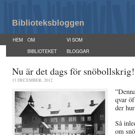
Biblioteksbloggen
HEM
OM
VI SOM
BIBLIOTEKET
BLOGGAR
Nu är det dags för snöbollskrig!
13 DECEMBER, 2012
”Denna
qvar öf
der hur
Så inle
om snöb