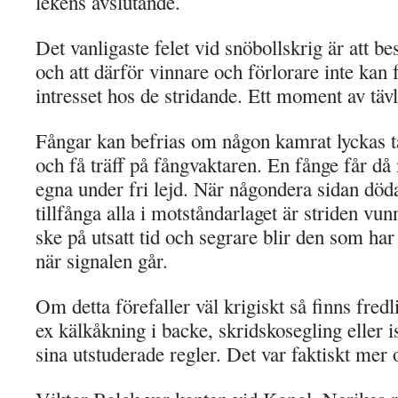
lekens avslutande.
Det vanligaste felet vid snöbollskrig är att be
och att därför vinnare och förlorare inte kan 
intresset hos de stridande. Ett moment av tävl
Fångar kan befrias om någon kamrat lyckas ta 
och få träff på fångvaktaren. En fånge får då 
egna under fri lejd. När någondera sidan dödat
tillfånga alla i motståndarlaget är striden vu
ske på utsatt tid och segrare blir den som har 
när signalen går.
Om detta förefaller väl krigiskt så finns fredl
ex kälkåkning i backe, skridskosegling eller 
sina utstuderade regler. Det var faktiskt mer 