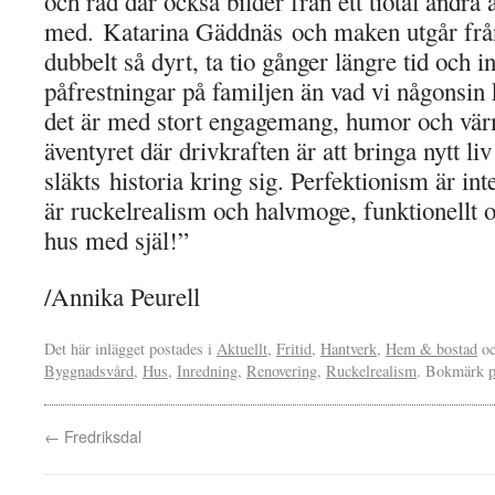
och råd där också bilder från ett tiotal andra
med. Katarina Gäddnäs och maken utgår från 
dubbelt så dyrt, ta tio gånger längre tid och i
påfrestningar på familjen än vad vi någonsin 
det är med stort engagemang, humor och värm
äventyret där drivkraften är att bringa nytt liv
släkts historia kring sig. Perfektionism är int
är ruckelrealism och halvmoge, funktionellt oc
hus med själ!”
/Annika Peurell
Det här inlägget postades i
Aktuellt
,
Fritid
,
Hantverk
,
Hem & bostad
oc
Byggnadsvård
,
Hus
,
Inredning
,
Renovering
,
Ruckelrealism
. Bokmärk
←
Fredriksdal